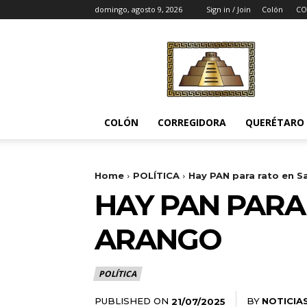
domingo, agosto 9, 2026
Sign in / Join
Colón
CO
Noticias
del
Pueblito
COLÓN
CORREGIDORA
QUERÉTARO
Home
POLÍTICA
Hay PAN para rato en S
HAY PAN PARA
ARANGO
POLÍTICA
PUBLISHED ON
BY
NOTICIA
21/07/2025