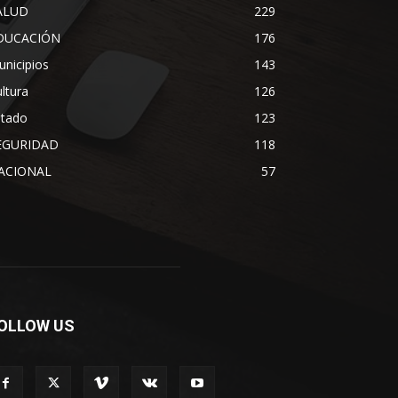
ALUD
229
DUCACIÓN
176
nicipios
143
ltura
126
stado
123
EGURIDAD
118
ACIONAL
57
OLLOW US