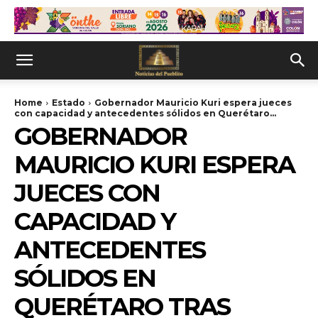
Home
Estado
Gobernador Mauricio Kuri espera jueces
con capacidad y antecedentes sólidos en Querétaro...
GOBERNADOR
MAURICIO KURI ESPERA
JUECES CON
CAPACIDAD Y
ANTECEDENTES
SÓLIDOS EN
QUERÉTARO TRAS