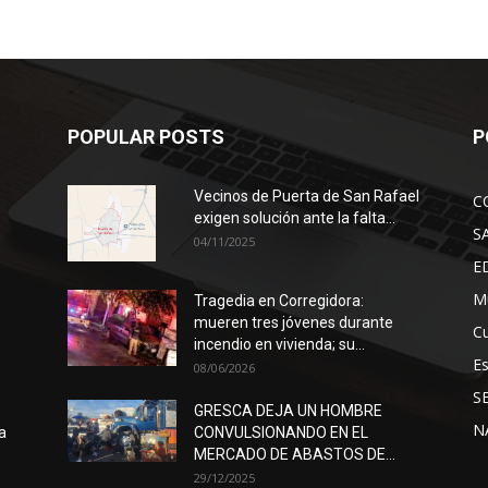
POPULAR POSTS
P
Vecinos de Puerta de San Rafael
C
exigen solución ante la falta...
S
04/11/2025
E
Mu
Tragedia en Corregidora:
mueren tres jóvenes durante
Cu
incendio en vivienda; su...
E
08/06/2026
S
GRESCA DEJA UN HOMBRE
N
a
CONVULSIONANDO EN EL
MERCADO DE ABASTOS DE...
29/12/2025