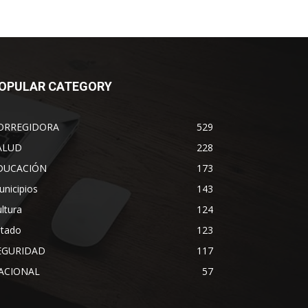
OPULAR CATEGORY
ORREGIDORA
529
ALUD
228
DUCACIÓN
173
nicipios
143
ltura
124
stado
123
EGURIDAD
117
ACIONAL
57