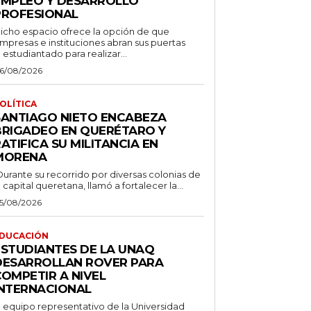
EMPLEO Y DESARROLLO
PROFESIONAL
icho espacio ofrece la opción de que
mpresas e instituciones abran sus puertas
l estudiantado para realizar...
6/08/2026
OLÍTICA
SANTIAGO NIETO ENCABEZA
BRIGADEO EN QUERÉTARO Y
ATIFICA SU MILITANCIA EN
MORENA
Durante su recorrido por diversas colonias de
a capital queretana, llamó a fortalecer la...
5/08/2026
DUCACIÓN
ESTUDIANTES DE LA UNAQ
DESARROLLAN ROVER PARA
COMPETIR A NIVEL
INTERNACIONAL
l equipo representativo de la Universidad