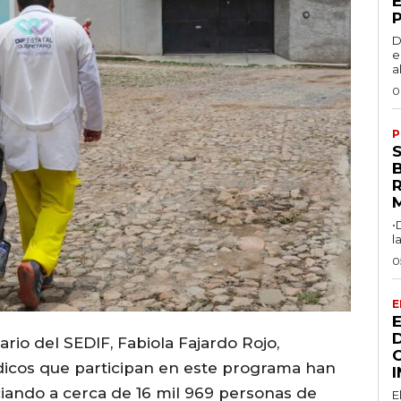
D
e
a
0
P
R
•
l
0
E
rio del SEDIF, Fabiola Fajardo Rojo,
dicos que participan en este programa han
iando a cerca de 16 mil 969 personas de
E