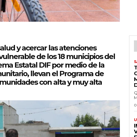
salud y acercar las atenciones
ulnerable de los 18 municipios del
S
ema Estatal DIF por medio de la
unitario, llevan el Programa de
omunidades con alta y muy alta
Q
M
0
U
I