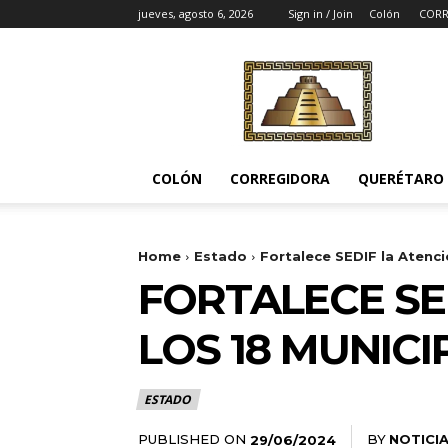
jueves, agosto 6, 2026
Sign in / Join
Colón
CORR
Noticias
del
Pueblito
COLÓN
CORREGIDORA
QUERÉTARO
Home
Estado
Fortalece SEDIF la Atenci
FORTALECE SE
LOS 18 MUNICI
ESTADO
PUBLISHED ON
BY
NOTICI
29/06/2024