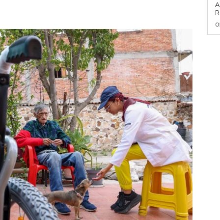
A
R
0