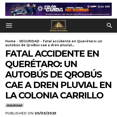
Home
SEGURIDAD
Fatal accidente en Querétaro: un
autobús de QroBús cae a dren pluvial...
FATAL ACCIDENTE EN
QUERÉTARO: UN
AUTOBÚS DE QROBÚS
CAE A DREN PLUVIAL EN
LA COLONIA CARRILLO
SEGURIDAD
PUBLISHED ON
20/03/2025