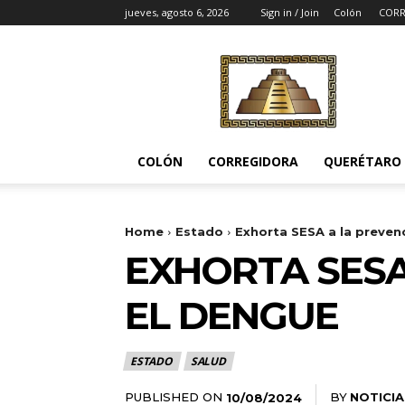
jueves, agosto 6, 2026
Sign in / Join
Colón
CORR
Noticias
del
Pueblito
COLÓN
CORREGIDORA
QUERÉTARO
Home
Estado
Exhorta SESA a la preven
EXHORTA SESA
EL DENGUE
ESTADO
SALUD
PUBLISHED ON
BY
NOTICIA
10/08/2024