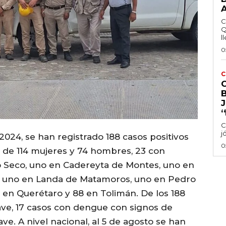
C
Q
ll
0
C
‘
C
j
2024, se han registrado 188 casos positivos
0
a de 114 mujeres y 74 hombres, 23 con
yo Seco, uno en Cadereyta de Montes, uno en
a, uno en Landa de Matamoros, uno en Pedro
 en Querétaro y 88 en Tolimán. De los 188
ave, 17 casos con dengue con signos de
e. A nivel nacional, al 5 de agosto se han