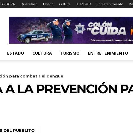
EGIDORA
Querétaro
Estado
Cultura
TURISMO
Entretenimiento
De
ESTADO
CULTURA
TURISMO
ENTRETENIMIENTO
ción para combatir el dengue
 A LA PREVENCIÓN 
S DEL PUEBLITO