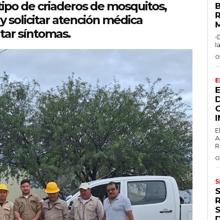
ipo de criaderos de mosquitos,
R
y solicitar atención médica
tar síntomas.
•
l
0
E
E
A
R
0
S
S