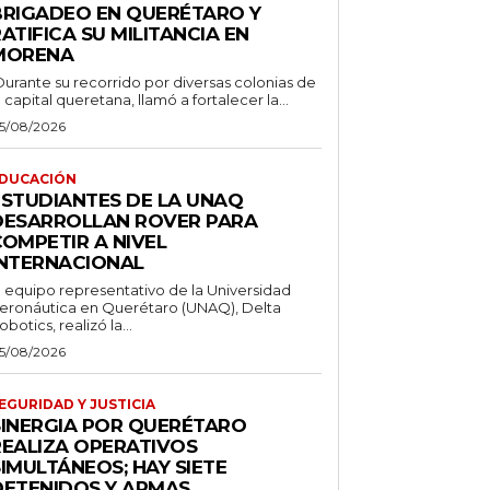
BRIGADEO EN QUERÉTARO Y
ATIFICA SU MILITANCIA EN
MORENA
Durante su recorrido por diversas colonias de
a capital queretana, llamó a fortalecer la...
5/08/2026
DUCACIÓN
ESTUDIANTES DE LA UNAQ
DESARROLLAN ROVER PARA
COMPETIR A NIVEL
INTERNACIONAL
l equipo representativo de la Universidad
eronáutica en Querétaro (UNAQ), Delta
obotics, realizó la...
5/08/2026
EGURIDAD Y JUSTICIA
SINERGIA POR QUERÉTARO
REALIZA OPERATIVOS
IMULTÁNEOS; HAY SIETE
DETENIDOS Y ARMAS