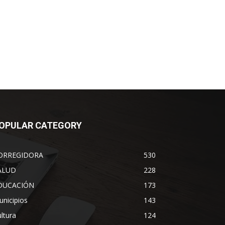
OPULAR CATEGORY
ORREGIDORA
530
ALUD
228
DUCACIÓN
173
nicipios
143
ltura
124