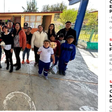
•
r
0
S
L
F
E
d
f
0
S
Q
M