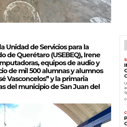
a Unidad de Servicios para la
do de Querétaro (USEBEQ), Irene
S
omputadoras, equipos de audio y
icio de mil 500 alumnas y alumnos
sé Vasconcelos” y la primaria
U
as del municipio de San Juan del
a
q
0
C
P