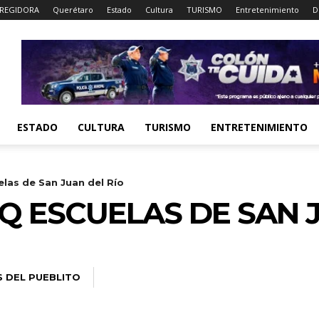
REGIDORA
Querétaro
Estado
Cultura
TURISMO
Entretenimiento
D
ESTADO
CULTURA
TURISMO
ENTRETENIMIENTO
las de San Juan del Río
Q ESCUELAS DE SAN J
S DEL PUEBLITO