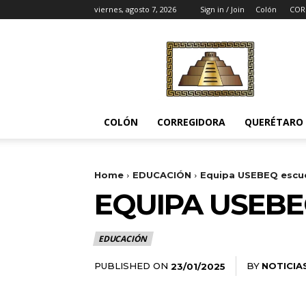
viernes, agosto 7, 2026
Sign in / Join
Colón
COR
Noticias
del
Pueblito
COLÓN
CORREGIDORA
QUERÉTARO
Home
EDUCACIÓN
Equipa USEBEQ escue
EQUIPA USEBE
EDUCACIÓN
PUBLISHED ON
BY
NOTICIA
23/01/2025