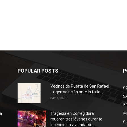
POPULAR POSTS
P
Vecinos de Puerta de San Rafael
C
exigen solución ante la falta...
S
04/11/2025
E
Mu
ra
Tragedia en Corregidora:
mueren tres jóvenes durante
Cu
incendio en vivienda; su...