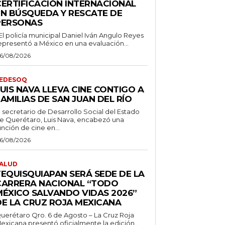
CERTIFICACIÓN INTERNACIONAL
EN BÚSQUEDA Y RESCATE DE
PERSONAS
 El policía municipal Daniel Iván Angulo Reyes
epresentó a México en una evaluación...
6/08/2026
EDESOQ
UIS NAVA LLEVA CINE CONTIGO A
AMILIAS DE SAN JUAN DEL RÍO
l secretario de Desarrollo Social del Estado
e Querétaro, Luis Nava, encabezó una
unción de cine en...
6/08/2026
ALUD
TEQUISQUIAPAN SERÁ SEDE DE LA
CARRERA NACIONAL “TODO
MÉXICO SALVANDO VIDAS 2026”
DE LA CRUZ ROJA MEXICANA
uerétaro Qro. 6 de Agosto – La Cruz Roja
exicana presentó oficialmente la edición...