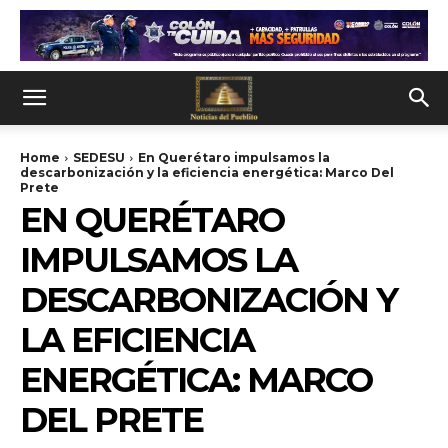
Home
SEDESU
En Querétaro impulsamos la
descarbonización y la eficiencia energética: Marco Del
Prete
EN QUERÉTARO
IMPULSAMOS LA
DESCARBONIZACIÓN Y
LA EFICIENCIA
ENERGÉTICA: MARCO
DEL PRETE