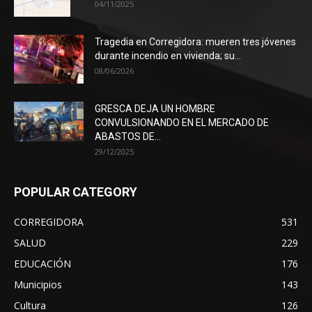
04/11/2025
Tragedia en Corregidora: mueren tres jóvenes
durante incendio en vivienda; su...
08/06/2026
GRESCA DEJA UN HOMBRE
CONVULSIONANDO EN EL MERCADO DE
ABASTOS DE...
29/12/2025
POPULAR CATEGORY
CORREGIDORA
531
SALUD
229
EDUCACIÓN
176
Municipios
143
Cultura
126