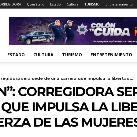
ORREGIDORA
Querétaro
Estado
Cultura
TURISMO
Entretenimiento
ESTADO
CULTURA
TURISMO
ENTRETENIMIENTO
rregidora será sede de una carrera que impulsa la libertad,...
N”: CORREGIDORA SE
QUE IMPULSA LA LIB
ERZA DE LAS MUJERE