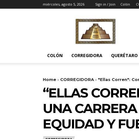
miércoles, agosto 5, 2026
Sign in / Join
Colón
C
Noticias
del
Pueblito
COLÓN
CORREGIDORA
QUERÉTARO
Home
CORREGIDORA
"Ellas Corren": Co
“ELLAS CORRE
UNA CARRERA 
EQUIDAD Y FU