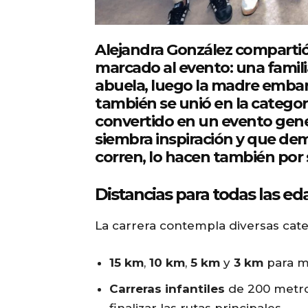
Alejandra González compartió 
marcado al evento: una famil
abuela, luego la madre embaraz
también se unió en la categoría
convertido en un evento gene
siembra inspiración y que de
corren, lo hacen también por s
Distancias para todas las e
La carrera contempla diversas categ
15 km
,
10 km
,
5 km
y
3 km
para mu
Carreras infantiles
de 200 metros
finalizar las rutas principales.