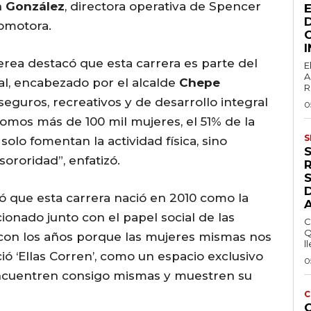
a González
, directora operativa de Spencer
romotora.
rea destacó que esta carrera es parte del
E
A
l, encabezado por el alcalde
Chepe
R
 seguros, recreativos y de desarrollo integral
0
somos más de 100 mil mujeres, el 51% de la
S
olo fomentan la actividad física, sino
sororidad”, enfatizó.
S
ó que esta carrera nació en 2010 como la
ionado junto con el papel social de las
C
Q
con los años porque las mujeres mismas nos
ll
ació ‘Ellas Corren’, como un espacio exclusivo
0
eencuentren consigo mismas y muestren su
C