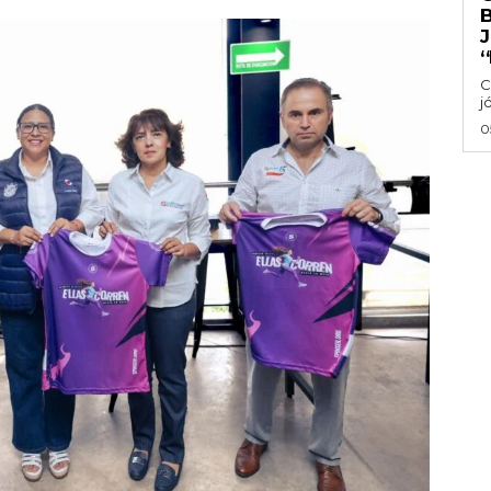
‘
C
j
0