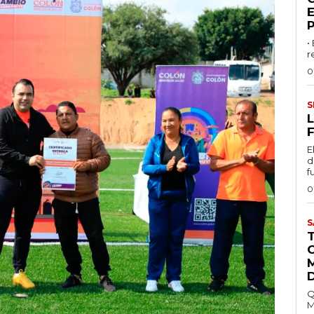
•
r
0
S
L
F
E
d
f
0
S
Q
M