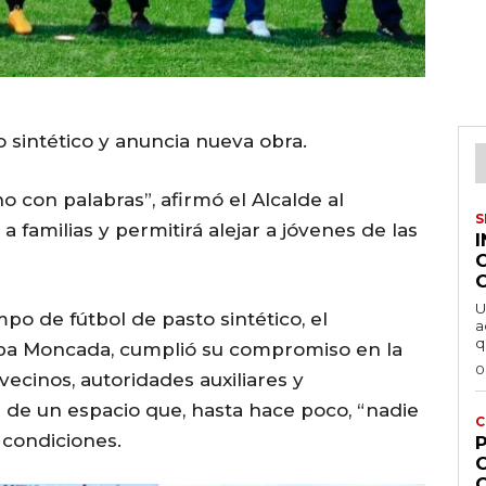
 sintético y anuncia nueva obra.
con palabras”, afirmó el Alcalde al
S
 familias y permitirá alejar a jóvenes de las
U
o de fútbol de pasto sintético, el
a
q
eba Moncada, cumplió su compromiso en la
0
cinos, autoridades auxiliares y
a de un espacio que, hasta hace poco, “nadie
C
 condiciones.
P