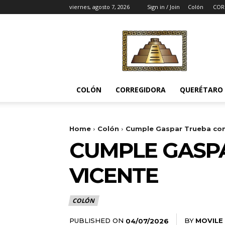
viernes, agosto 7, 2026
Sign in / Join
Colón
COR
Noticias
del
Pueblito
COLÓN
CORREGIDORA
QUERÉTARO
Home
Colón
Cumple Gaspar Trueba co
CUMPLE GASP
VICENTE
COLÓN
PUBLISHED ON
BY
MOVILE
04/07/2026