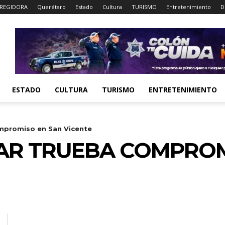
REGIDORA
Querétaro
Estado
Cultura
TURISMO
Entretenimiento
D
ESTADO
CULTURA
TURISMO
ENTRETENIMIENTO
mpromiso en San Vicente
AR TRUEBA COMPROM