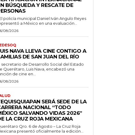
EN BÚSQUEDA Y RESCATE DE
PERSONAS
 El policía municipal Daniel Iván Angulo Reyes
epresentó a México en una evaluación...
6/08/2026
EDESOQ
UIS NAVA LLEVA CINE CONTIGO A
AMILIAS DE SAN JUAN DEL RÍO
l secretario de Desarrollo Social del Estado
e Querétaro, Luis Nava, encabezó una
unción de cine en...
6/08/2026
ALUD
TEQUISQUIAPAN SERÁ SEDE DE LA
CARRERA NACIONAL “TODO
MÉXICO SALVANDO VIDAS 2026”
DE LA CRUZ ROJA MEXICANA
uerétaro Qro. 6 de Agosto – La Cruz Roja
exicana presentó oficialmente la edición...