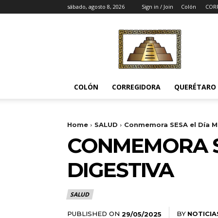
sábado, agosto 8, 2026
Sign in / Join
Colón
COR
Noticias
del
Pueblito
COLÓN
CORREGIDORA
QUERÉTARO
Home
SALUD
Conmemora SESA el Día Mu
CONMEMORA SE
DIGESTIVA
SALUD
PUBLISHED ON
BY
NOTICIA
29/05/2025