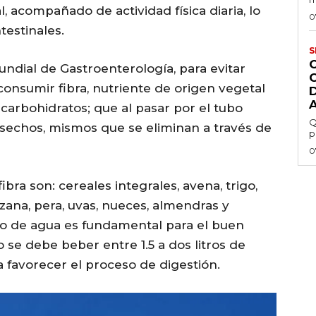
l, acompañado de actividad física diaria, lo
0
estinales.
S
ndial de Gastroenterología, para evitar
onsumir fibra, nutriente de origen vegetal
 carbohidratos; que al pasar por el tubo
Q
esechos, mismos que se eliminan a través de
p
0
bra son: cereales integrales, avena, trigo,
nzana, pera, uvas, nueces, almendras y
mo de agua es fundamental para el buen
 se debe beber entre 1.5 a dos litros de
ra favorecer el proceso de digestión.