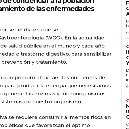
 de concienciar a la población
F
atamiento de las enfermedades
L
L
or ser el día en que se
0
astroenterología (WGO). En la actualidad
 de salud pública en el mundo y cada año
C
dad o trastorno digestivo, para sensibilizar
, prevención y tratamiento.
Y
D
u
nción primordial extraer los nutrientes de
i
án para producir la energía que necesitamos
0
omo generar las enzimas y microorganismos
C
y sistemas de nuestro organismo.
I
iva se requiere consumir alimentos ricos en
C
probióticos que favorezcan el óptimo
m