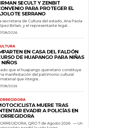
IRMAN SECULT Y ZENBIT
CONVENIO PARA PROTEGER EL
AJOLOTE SERRANO
a secretaria de Cultura del estado, Ana Paola
ópez Birlain, y el representante legal...
7/08/2026
ULTURA
IMPARTEN EN CASA DEL FALDÓN
CURSO DE HUAPANGO PARA NIÑAS
 NIÑOS
ado que el huapango queretano constituye
na manifestación del patrimonio cultural
nmaterial que integra...
7/08/2026
ORREGIDORA
MOTOCICLISTA MUERE TRAS
NTENTAR EVADIR A POLICÍAS EN
CORREGIDORA
ORREGIDORA, QRO 7 de Agosto 2026 . — Un
otociclista perdió la vida luego...