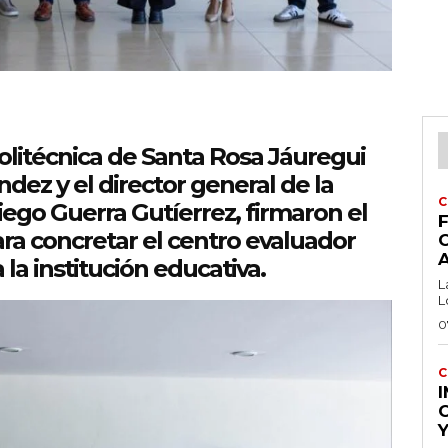
Politécnica de Santa Rosa Jáuregui
dez y el director general de la
C
go Guerra Gutíerrez, firmaron el
F
ra concretar el centro evaluador
la institución educativa.
L
L
0
C
Y