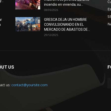
...
Cu
incendio en vivienda; su...
E
08/06/2026
S
ar
GRESCA DEJA UN HOMBRE
N
a
CONVULSIONANDO EN EL
MERCADO DE ABASTOS DE...
29/12/2025
OUT US
F
act us:
contact@yoursite.com