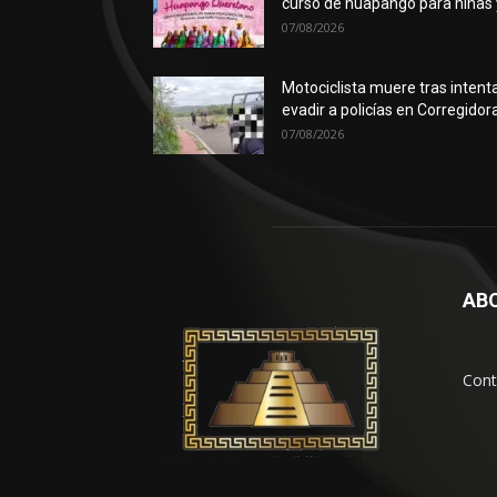
curso de huapango para niñas y
07/08/2026
Motociclista muere tras intent
evadir a policías en Corregidor
07/08/2026
AB
Cont