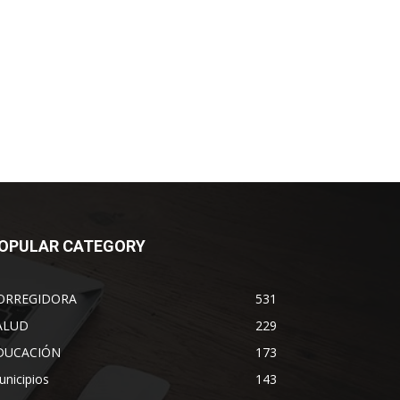
OPULAR CATEGORY
ORREGIDORA
531
ALUD
229
DUCACIÓN
173
nicipios
143