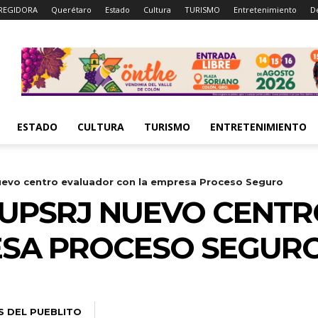
REGIDORA
Querétaro
Estado
Cultura
TURISMO
Entretenimiento
D
ESTADO
CULTURA
TURISMO
ENTRETENIMIENTO
uevo centro evaluador con la empresa Proceso Seguro
 UPSRJ NUEVO CENT
ESA PROCESO SEGUR
S DEL PUEBLITO