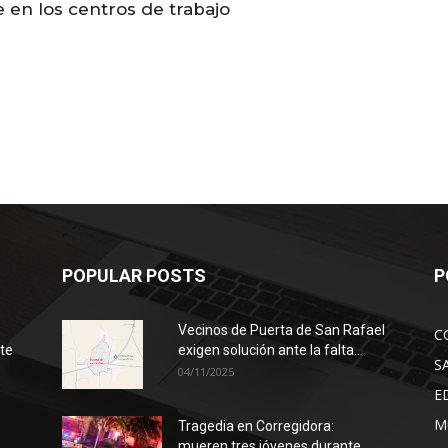
 en los centros de trabajo
POPULAR POSTS
P
Vecinos de Puerta de San Rafael
C
ote
exigen solución ante la falta...
S
04/11/2025
E
Mu
Tragedia en Corregidora:
mueren tres jóvenes durante