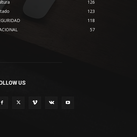
ltura
126
stado
123
EGURIDAD
118
ACIONAL
57
OLLOW US