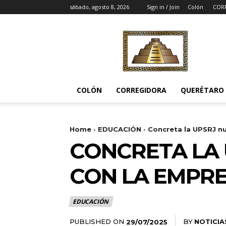
sábado, agosto 8, 2026
Sign in / Join
Colón
COR
Noticias
del
Pueblito
COLÓN
CORREGIDORA
QUERÉTARO
Home
EDUCACIÓN
Concreta la UPSRJ n
CONCRETA LA
CON LA EMPR
EDUCACIÓN
PUBLISHED ON
BY
NOTICIA
29/07/2025