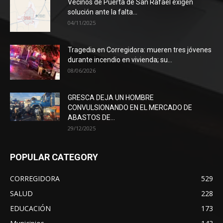
Vecinos de Puerta de San Rafael exigen
solución ante la falta...
04/11/2025
Tragedia en Corregidora: mueren tres jóvenes
durante incendio en vivienda; su...
08/06/2026
GRESCA DEJA UN HOMBRE
CONVULSIONANDO EN EL MERCADO DE
ABASTOS DE...
29/12/2025
POPULAR CATEGORY
CORREGIDORA
529
SALUD
228
EDUCACIÓN
173