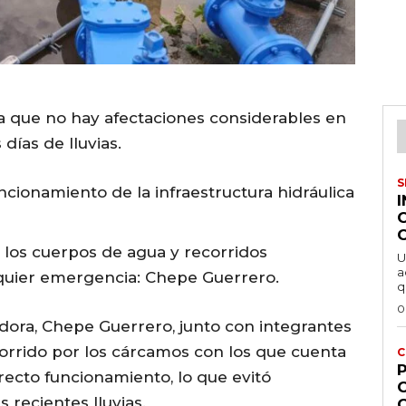
a que no hay afectaciones considerables en
 días de lluvias.
S
ncionamiento de la infraestructura hidráulica
 los cuerpos de agua y recorridos
U
a
uier emergencia: Chepe Guerrero.
q
0
dora, Chepe Guerrero, junto con integrantes
corrido por los cárcamos con los que cuenta
C
P
recto funcionamiento, lo que evitó
 recientes lluvias.