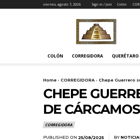
viernes, agosto 7, 2026
Sign in / Join
Colón
COR
Noticias
del
Pueblito
COLÓN
CORREGIDORA
QUERÉTARO
Home
CORREGIDORA
Chepe Guerrero s
CHEPE GUERR
DE CÁRCAMOS 
CORREGIDORA
PUBLISHED ON
BY
NOTICIA
25/08/2025