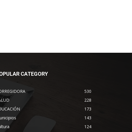
OPULAR CATEGORY
ORREGIDORA
530
ALUD
228
DUCACIÓN
173
nicipios
143
ltura
124