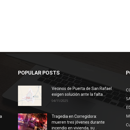
POPULAR POSTS
P
Vecinos de Puerta de San Rafael
C
exigen solución ante la falta...
S
04/11/2025
E
Mu
ra
Tragedia en Corregidora:
mueren tres jóvenes durante
Cu
incendio en vivienda; su...