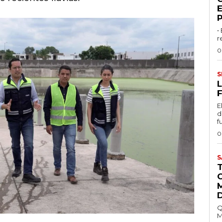
•
r
0
S
L
F
E
d
f
0
S
Q
M