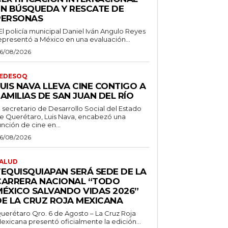
EN BÚSQUEDA Y RESCATE DE
PERSONAS
 El policía municipal Daniel Iván Angulo Reyes
epresentó a México en una evaluación...
6/08/2026
EDESOQ
UIS NAVA LLEVA CINE CONTIGO A
AMILIAS DE SAN JUAN DEL RÍO
l secretario de Desarrollo Social del Estado
e Querétaro, Luis Nava, encabezó una
unción de cine en...
6/08/2026
ALUD
TEQUISQUIAPAN SERÁ SEDE DE LA
CARRERA NACIONAL “TODO
MÉXICO SALVANDO VIDAS 2026”
DE LA CRUZ ROJA MEXICANA
uerétaro Qro. 6 de Agosto – La Cruz Roja
exicana presentó oficialmente la edición...