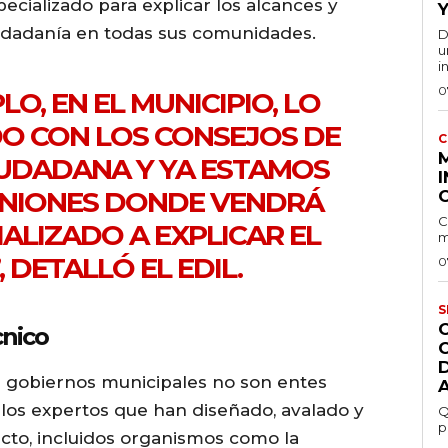
ecializado para explicar los alcances y
Y
iudadanía en todas sus comunidades.
D
u
i
0
LO, EN EL MUNICIPIO, LO
O CON LOS CONSEJOS DE
C
IUDADANA Y YA ESTAMOS
I
NIONES DONDE VENDRÁ
C
ALIZADO A EXPLICAR EL
m
 DETALLÓ EL EDIL.
0
S
cnico
os gobiernos municipales no son entes
n los expertos que han diseñado, avalado y
Q
p
ecto, incluidos organismos como la