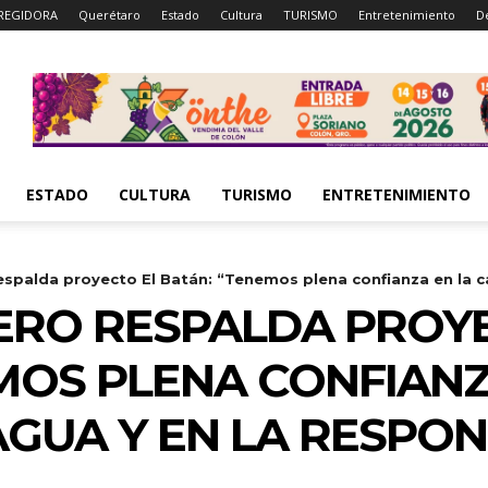
REGIDORA
Querétaro
Estado
Cultura
TURISMO
Entretenimiento
D
ESTADO
CULTURA
TURISMO
ENTRETENIMIENTO
spalda proyecto El Batán: “Tenemos plena confianza en la ca
ERO RESPALDA PROY
MOS PLENA CONFIANZ
AGUA Y EN LA RESPO