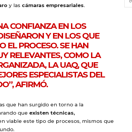
0
aro
y las
cámaras empresariales
.
NA CONFIANZA EN LOS
DISEÑARON Y EN LOS QUE
 EL PROCESO. SE HAN
Y RELEVANTES, COMO LA
RGANIZADA, LA UAQ, QUE
JORES ESPECIALISTAS DEL
O”, AFIRMÓ.
as que han surgido en torno a la
clarando que
existen técnicas,
n viable este tipo de procesos, mismos que
mundo.