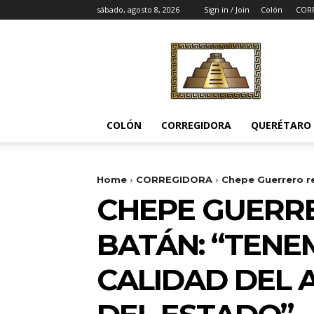
sábado, agosto 8, 2026
Sign in / Join
Colón
COR
Noticias
del
Pueblito
COLÓN
CORREGIDORA
QUERÉTARO
Home
CORREGIDORA
Chepe Guerrero re
CHEPE GUERR
BATÁN: “TENE
CALIDAD DEL 