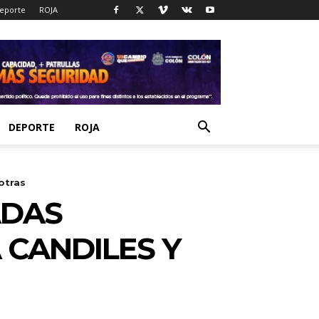
eporte
ROJA
DEPORTE
ROJA
otras
ADAS
 CANDILES Y