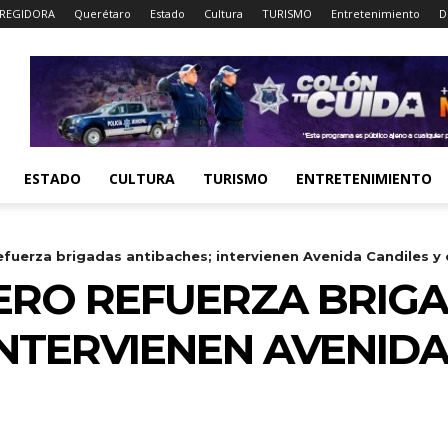
REGIDORA
Querétaro
Estado
Cultura
TURISMO
Entretenimiento
D
ESTADO
CULTURA
TURISMO
ENTRETENIMIENTO
fuerza brigadas antibaches; intervienen Avenida Candiles y 
ERO REFUERZA BRIG
INTERVIENEN AVENIDA