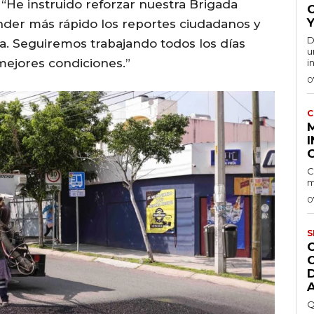
 “He instruido reforzar nuestra Brigada
Y
der más rápido los reportes ciudadanos y
D
a. Seguiremos trabajando todos los días
u
mejores condiciones.”
i
0
C
I
C
m
0
S
Q