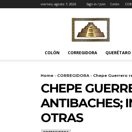
viernes, agosto 7, 2026
Sign in / Join
Colón
COR
Noticias
del
Pueblito
COLÓN
CORREGIDORA
QUERÉTARO
Home
CORREGIDORA
Chepe Guerrero re
CHEPE GUERR
ANTIBACHES; 
OTRAS