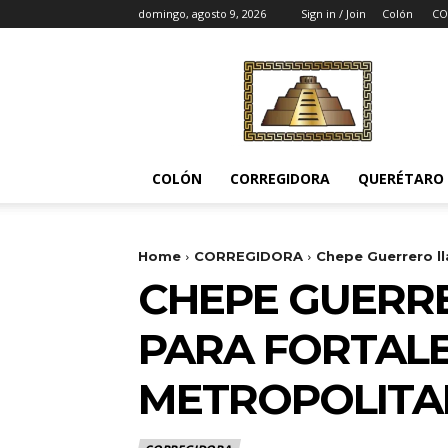
domingo, agosto 9, 2026
Sign in / Join
Colón
CO
Noticias
del
Pueblito
COLÓN
CORREGIDORA
QUERÉTARO
Home
CORREGIDORA
Chepe Guerrero ll
CHEPE GUERRE
PARA FORTALE
METROPOLITA