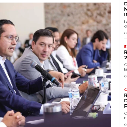
L
d
0
E
C
l
0
C
C
n
0