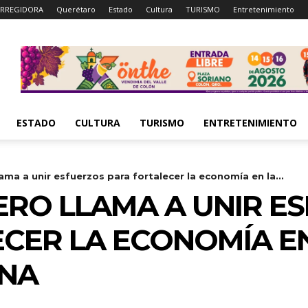
RREGIDORA
Querétaro
Estado
Cultura
TURISMO
Entretenimiento
ESTADO
CULTURA
TURISMO
ENTRETENIMIENTO
ama a unir esfuerzos para fortalecer la economía en la...
RO LLAMA A UNIR E
CER LA ECONOMÍA E
NA