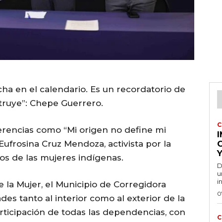
cha en el calendario. Es un recordatorio de
struye”: Chepe Guerrero.
C
ferencias como “Mi origen no define mi
 Eufrosina Cruz Mendoza, activista por la
Y
os de las mujeres indígenas.
D
u
i
 la Mujer, el Municipio de Corregidora
0
ades tanto al interior como al exterior de la
articipación de todas las dependencias, con
C