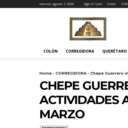
viernes, agosto 7, 2026
Sign in / Join
Colón
COR
Noticias
del
Pueblito
COLÓN
CORREGIDORA
QUERÉTARO
Home
CORREGIDORA
Chepe Guerrero im
CHEPE GUERRE
ACTIVIDADES 
MARZO