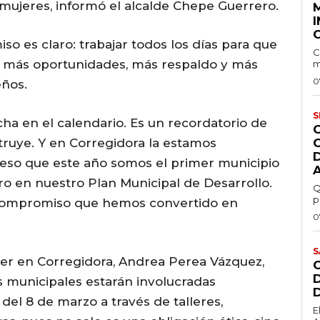
l mujeres, informó el alcalde Chepe Guerrero.
I
o es claro: trabajar todos los días para que
C
n más oportunidades, más respaldo y más
m
0
eños.
S
cha en el calendario. Es un recordatorio de
struye. Y en Corregidora la estamos
 eso que este año somos el primer municipio
ro en nuestro Plan Municipal de Desarrollo.
Q
p
 compromiso que hemos convertido en
0
S
ujer en Corregidora, Andrea Perea Vázquez,
s municipales estarán involucradas
el 8 de marzo a través de talleres,
E