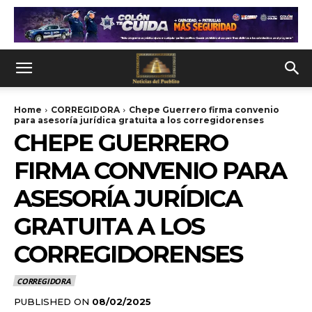
Home
CORREGIDORA
Chepe Guerrero firma convenio
para asesoría jurídica gratuita a los corregidorenses
CHEPE GUERRERO
FIRMA CONVENIO PARA
ASESORÍA JURÍDICA
GRATUITA A LOS
CORREGIDORENSES
CORREGIDORA
PUBLISHED ON
08/02/2025