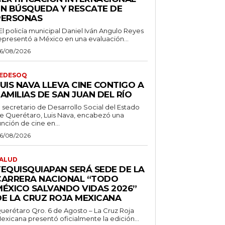
EN BÚSQUEDA Y RESCATE DE
PERSONAS
 El policía municipal Daniel Iván Angulo Reyes
epresentó a México en una evaluación...
6/08/2026
EDESOQ
UIS NAVA LLEVA CINE CONTIGO A
AMILIAS DE SAN JUAN DEL RÍO
l secretario de Desarrollo Social del Estado
e Querétaro, Luis Nava, encabezó una
unción de cine en...
6/08/2026
ALUD
TEQUISQUIAPAN SERÁ SEDE DE LA
CARRERA NACIONAL “TODO
MÉXICO SALVANDO VIDAS 2026”
DE LA CRUZ ROJA MEXICANA
uerétaro Qro. 6 de Agosto – La Cruz Roja
exicana presentó oficialmente la edición...