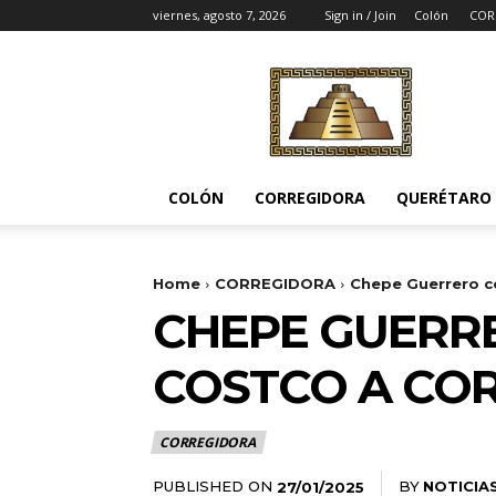
viernes, agosto 7, 2026
Sign in / Join
Colón
COR
Noticias
del
Pueblito
COLÓN
CORREGIDORA
QUERÉTARO
Home
CORREGIDORA
Chepe Guerrero co
CHEPE GUERRE
COSTCO A CO
CORREGIDORA
PUBLISHED ON
BY
NOTICIA
27/01/2025