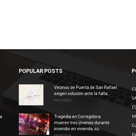
POPULAR POSTS
P
Vecinos de Puerta de San Rafael
C
exigen solución ante la falta...
S
04/11/2025
E
Mu
ra
Tragedia en Corregidora:
mueren tres jóvenes durante
Cu
incendio en vivienda; su...
E
08/06/2026