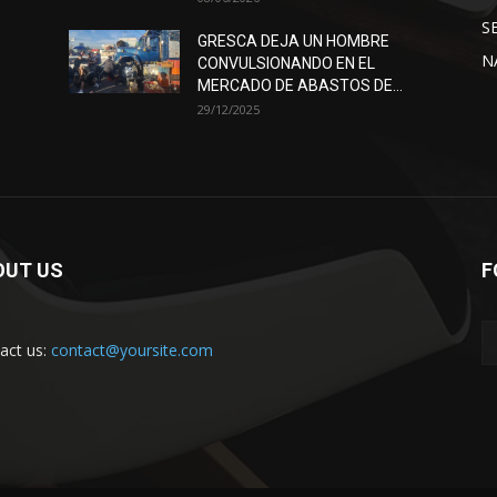
S
GRESCA DEJA UN HOMBRE
N
CONVULSIONANDO EN EL
MERCADO DE ABASTOS DE...
29/12/2025
OUT US
F
act us:
contact@yoursite.com