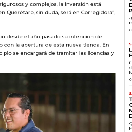
igurosos y complejos, la inversión está
 en Querétaro, sin duda, será en Corregidora”,
•
r
0
ió desde el año pasado su intención de
 con la apertura de esta nueva tienda. En
S
L
cipio se encargará de tramitar las licencias y
F
E
d
f
0
S
Q
M