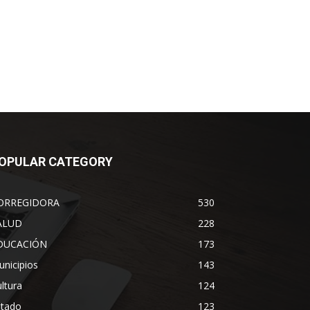
OPULAR CATEGORY
ORREGIDORA
530
ALUD
228
DUCACIÓN
173
nicipios
143
ltura
124
stado
123