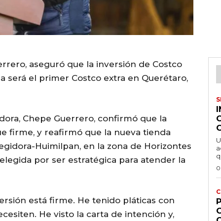
rrero, aseguró que la inversión de Costco
da será el primer Costco extra en Querétaro,
S
idora, Chepe Guerrero, confirmó que la
e firme, y reafirmó que la nueva tienda
U
regidora-Huimilpan, en la zona de Horizontes
a
q
 elegida por ser estratégica para atender la
0
C
rsión está firme. He tenido pláticas con
P
cesiten. He visto la carta de intención y,