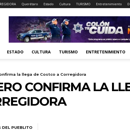
REGIDORA
Querétaro
Estado
Cultura
TURISMO
Entretenimiento
D
ESTADO
CULTURA
TURISMO
ENTRETENIMIENTO
nfirma la llega de Costco a Corregidora
RO CONFIRMA LA LL
RREGIDORA
S DEL PUEBLITO