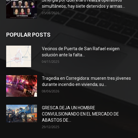
Sinergia por Querétaro realiza operativos
simultáneos; hay siete detenidos y armas...
05/08/2026
POPULAR POSTS
Vecinos de Puerta de San Rafael exigen
solución ante la falta...
04/11/2025
Tragedia en Corregidora: mueren tres jóvenes
durante incendio en vivienda; su...
08/06/2026
GRESCA DEJA UN HOMBRE
CONVULSIONANDO EN EL MERCADO DE
ABASTOS DE...
29/12/2025