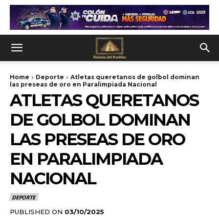
Home
Deporte
Atletas queretanos de golbol dominan
las preseas de oro en Paralimpiada Nacional
ATLETAS QUERETANOS
DE GOLBOL DOMINAN
LAS PRESEAS DE ORO
EN PARALIMPIADA
NACIONAL
DEPORTE
PUBLISHED ON
03/10/2025