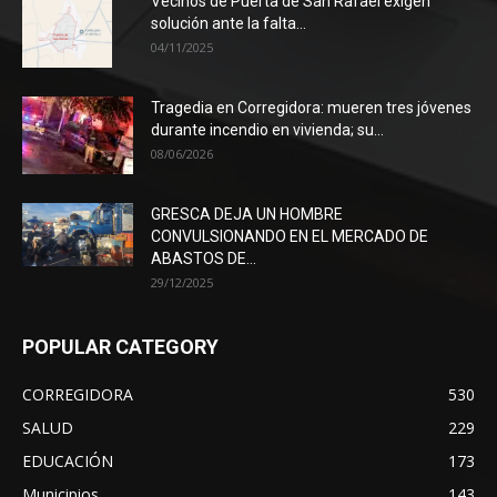
Vecinos de Puerta de San Rafael exigen
solución ante la falta...
04/11/2025
Tragedia en Corregidora: mueren tres jóvenes
durante incendio en vivienda; su...
08/06/2026
GRESCA DEJA UN HOMBRE
CONVULSIONANDO EN EL MERCADO DE
ABASTOS DE...
29/12/2025
POPULAR CATEGORY
CORREGIDORA
530
SALUD
229
EDUCACIÓN
173
Municipios
143