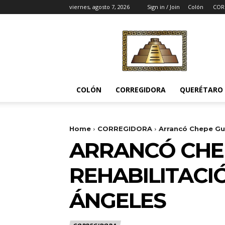
viernes, agosto 7, 2026
Sign in / Join
Colón
COR
Noticias
del
Pueblito
COLÓN
CORREGIDORA
QUERÉTARO
Home
CORREGIDORA
Arrancó Chepe Guer
ARRANCÓ CHE
REHABILITACI
ÁNGELES