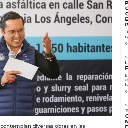
P
•
r
0
S
L
F
E
d
f
0
S
 contemplan diversas obras en las