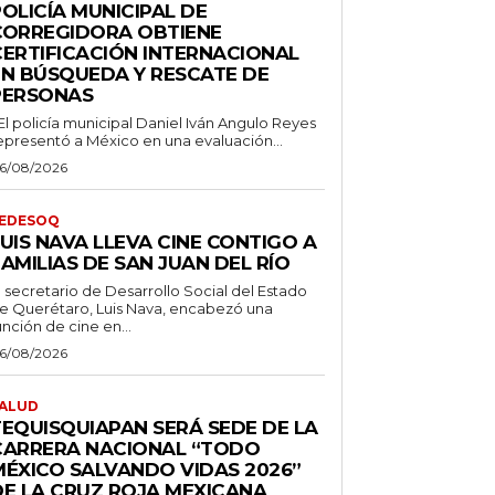
OLICÍA MUNICIPAL DE
CORREGIDORA OBTIENE
CERTIFICACIÓN INTERNACIONAL
EN BÚSQUEDA Y RESCATE DE
PERSONAS
 El policía municipal Daniel Iván Angulo Reyes
epresentó a México en una evaluación...
6/08/2026
EDESOQ
UIS NAVA LLEVA CINE CONTIGO A
AMILIAS DE SAN JUAN DEL RÍO
l secretario de Desarrollo Social del Estado
e Querétaro, Luis Nava, encabezó una
unción de cine en...
6/08/2026
ALUD
TEQUISQUIAPAN SERÁ SEDE DE LA
CARRERA NACIONAL “TODO
MÉXICO SALVANDO VIDAS 2026”
DE LA CRUZ ROJA MEXICANA