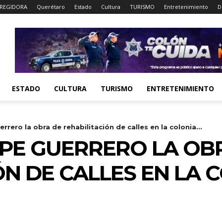
REGIDORA
Querétaro
Estado
Cultura
TURISMO
Entretenimiento
D
ESTADO
CULTURA
TURISMO
ENTRETENIMIENTO
rero la obra de rehabilitación de calles en la colonia...
PE GUERRERO LA OB
ÓN DE CALLES EN LA 