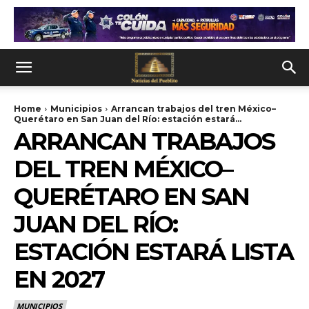
Home
Municipios
Arrancan trabajos del tren México–
Querétaro en San Juan del Río: estación estará...
ARRANCAN TRABAJOS
DEL TREN MÉXICO–
QUERÉTARO EN SAN
JUAN DEL RÍO:
ESTACIÓN ESTARÁ LISTA
EN 2027
MUNICIPIOS