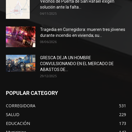
Vecinos de Puerta de San Rafael exigen
solución ante la falta...
04/11/2025
Tragedia en Corregidora: mueren tres jóvenes
durante incendio en vivienda; su...
08/06/2026
GRESCA DEJA UN HOMBRE
CONVULSIONANDO EN EL MERCADO DE
ABASTOS DE...
29/12/2025
POPULAR CATEGORY
CORREGIDORA
531
SALUD
229
EDUCACIÓN
173