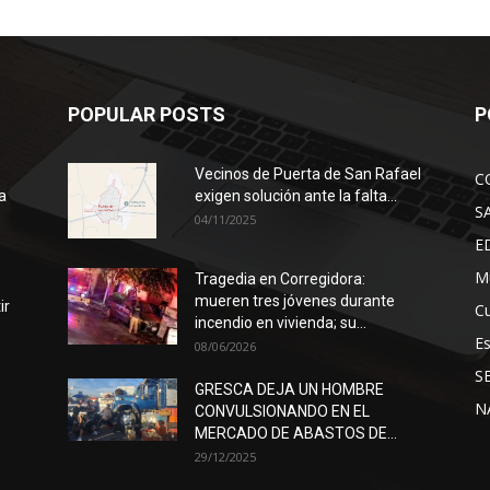
POPULAR POSTS
P
Vecinos de Puerta de San Rafael
C
a
exigen solución ante la falta...
S
04/11/2025
E
Mu
Tragedia en Corregidora:
mueren tres jóvenes durante
ir
Cu
incendio en vivienda; su...
E
08/06/2026
S
GRESCA DEJA UN HOMBRE
N
CONVULSIONANDO EN EL
MERCADO DE ABASTOS DE...
29/12/2025