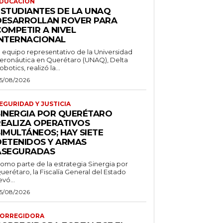
DUCACIÓN
ESTUDIANTES DE LA UNAQ
DESARROLLAN ROVER PARA
COMPETIR A NIVEL
INTERNACIONAL
l equipo representativo de la Universidad
eronáutica en Querétaro (UNAQ), Delta
obotics, realizó la...
5/08/2026
EGURIDAD Y JUSTICIA
SINERGIA POR QUERÉTARO
REALIZA OPERATIVOS
IMULTÁNEOS; HAY SIETE
DETENIDOS Y ARMAS
ASEGURADAS
omo parte de la estrategia Sinergia por
uerétaro, la Fiscalía General del Estado
evó...
5/08/2026
ORREGIDORA