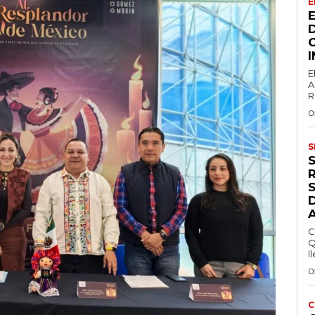
E
E
A
R
0
S
S
C
Q
ll
0
C