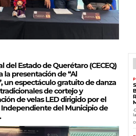
ral del Estado de Querétaro (CECEQ)
 la presentación de “Al
P
 un espectáculo gratuito de danza
 tradicionales de cortejo y
R
ón de velas LED dirigido por el
co Independiente del Municipio de
•
.
l
0