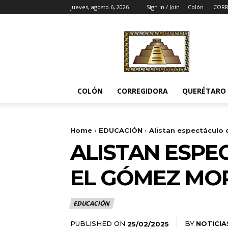
jueves, agosto 6, 2026
Sign in / Join
Colón
CORR
Noticias
del
Pueblito
COLÓN
CORREGIDORA
QUERÉTARO
Home
EDUCACIÓN
Alistan espectáculo 
ALISTAN ESPE
EL GÓMEZ MO
EDUCACIÓN
PUBLISHED ON
BY
NOTICIA
25/02/2025