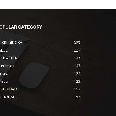
OPULAR CATEGORY
ORREGIDORA
529
ALUD
227
DUCACIÓN
173
nicipios
143
ltura
124
stado
123
EGURIDAD
117
ACIONAL
57