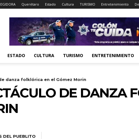
EGIDORA
Querétaro
Estado
Cultura
TURISMO
Entretenimiento
De
ESTADO
CULTURA
TURISMO
ENTRETENIMIENTO
de danza folklórica en el Gómez Morin
CTÁCULO DE DANZA F
RIN
S DEL PUEBLITO