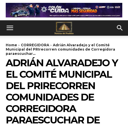
Home
CORREGIDORA
Adrián Alvaradejo y el Comité
Municipal del PRIrecorren comunidades de Corregidora
paraescuchar...
ADRIÁN ALVARADEJO Y
EL COMITÉ MUNICIPAL
DEL PRIRECORREN
COMUNIDADES DE
CORREGIDORA
PARAESCUCHAR DE